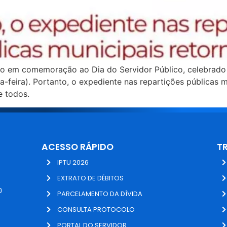
do em comemoração ao Dia do Servidor Público, celebrado e
-feira). Portanto, o expediente nas repartições públicas 
e todos.
ACESSO RÁPIDO
T
IPTU 2026
EXTRATO DE DÉBITOS
0
PARCELAMENTO DA DÍVIDA
CONSULTA PROTOCOLO
PORTAL DO SERVIDOR