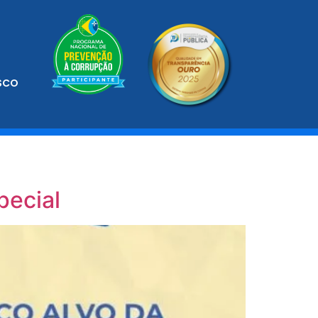
SCO
pecial