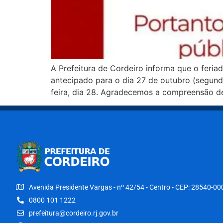
A Prefeitura de Cordeiro informa que o feria
antecipado para o dia 27 de outubro (segunda
feira, dia 28. Agradecemos a compreensão d
Avenida Presidente Vargas - nº 42/54 - Centro - CEP: 28540-00
0800 101 1222
prefeitura@cordeiro.rj.gov.br