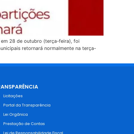
m 28 de outubro (terça-feira), foi
municipais retornará normalmente na terça-
RANSPARÊNCIA
Licitações
Portal da Transparência
Lei Orgânica
Prestação de Contas
Lei de Responsabilidade Fiscal