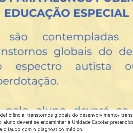
ficiência, transtornos globais do desenvolvimento/ trans
o aluno deverá se encaminhar à Unidade Escolar pretendida
e o laudo com o diagnóstico médico.