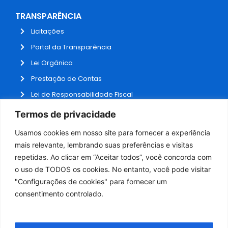
TRANSPARÊNCIA
Licitações
Portal da Transparência
Lei Orgânica
Prestação de Contas
Lei de Responsabilidade Fiscal
Receitas e Despesas
Termos de privacidade
Contratos
Usamos cookies em nosso site para fornecer a experiência
Fale Conosco
mais relevante, lembrando suas preferências e visitas
repetidas. Ao clicar em “Aceitar todos”, você concorda com
o uso de TODOS os cookies. No entanto, você pode visitar
ADMINISTRAÇÃO
"Configurações de cookies" para fornecer um
Webmail
consentimento controlado.
Administração