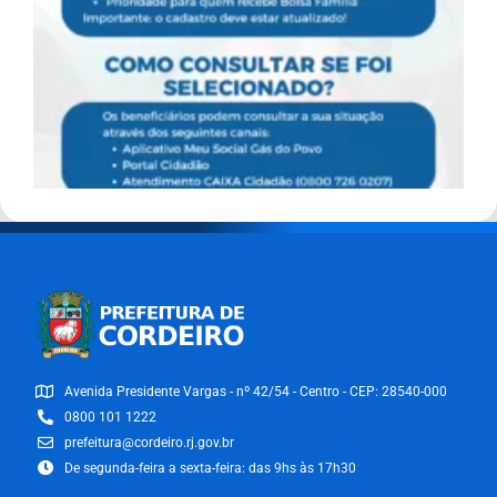
Avenida Presidente Vargas - nº 42/54 - Centro - CEP: 28540-000
0800 101 1222
prefeitura@cordeiro.rj.gov.br
De segunda-feira a sexta-feira: das 9hs às 17h30