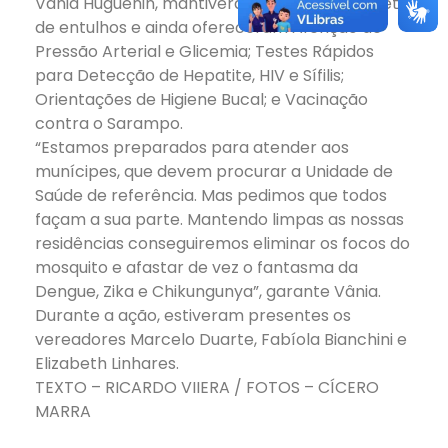
Vânia Huguenin, mantiveram a limpeza e coleta
de entulhos e ainda ofereceram Aferição de
Pressão Arterial e Glicemia; Testes Rápidos
para Detecção de Hepatite, HIV e Sífilis;
Orientações de Higiene Bucal; e Vacinação
contra o Sarampo.
“Estamos preparados para atender aos
munícipes, que devem procurar a Unidade de
Saúde de referência. Mas pedimos que todos
façam a sua parte. Mantendo limpas as nossas
residências conseguiremos eliminar os focos do
mosquito e afastar de vez o fantasma da
Dengue, Zika e Chikungunya”, garante Vânia.
Durante a ação, estiveram presentes os
vereadores Marcelo Duarte, Fabíola Bianchini e
Elizabeth Linhares.
TEXTO – RICARDO VIIERA / FOTOS – CÍCERO
MARRA