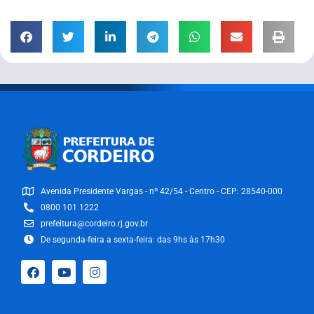
Avenida Presidente Vargas - nº 42/54 - Centro - CEP: 28540-000
0800 101 1222
prefeitura@cordeiro.rj.gov.br
De segunda-feira a sexta-feira: das 9hs às 17h30