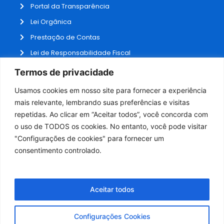
Portal da Transparência
Lei Orgânica
Prestação de Contas
Lei de Responsabilidade Fiscal
Receitas e Despesas
Termos de privacidade
Contratos
Usamos cookies em nosso site para fornecer a experiência
Fale Conosco
mais relevante, lembrando suas preferências e visitas
repetidas. Ao clicar em “Aceitar todos”, você concorda com
o uso de TODOS os cookies. No entanto, você pode visitar
ADMINISTRAÇÃO
"Configurações de cookies" para fornecer um
Webmail
consentimento controlado.
Administração
Aceitar todos
Configurações Cookies
Desenvolvido por NPI Brasil