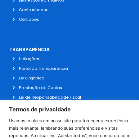
Leis e Atos Normativos
Contracheque
Certidões
TRANSPARÊNCIA
Licitações
Portal da Transparência
Lei Orgânica
Prestação de Contas
Lei de Responsabilidade Fiscal
Receitas e Despesas
Termos de privacidade
Contratos
Usamos cookies em nosso site para fornecer a experiência
Fale Conosco
mais relevante, lembrando suas preferências e visitas
repetidas. Ao clicar em “Aceitar todos”, você concorda com