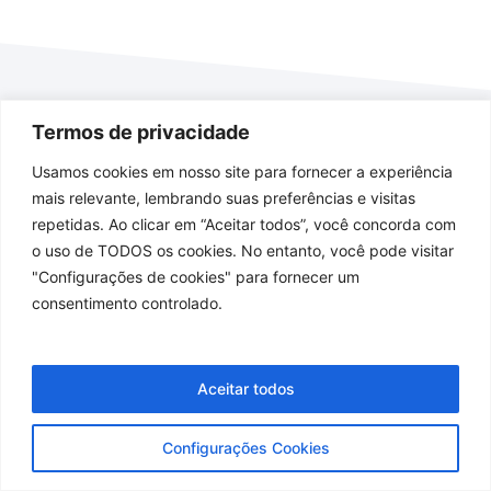
Termos de privacidade
Usamos cookies em nosso site para fornecer a experiência
mais relevante, lembrando suas preferências e visitas
ATUALIZAÇÃO DOS CASOS DE CORONAVÍRUS
repetidas. Ao clicar em “Aceitar todos”, você concorda com
BOLETIM OFICIAL / 27 DE JULHO DE 2020
o uso de TODOS os cookies. No entanto, você pode visitar
SECRETARIA DE SAÚDE DE CORDEIRO
"Configurações de cookies" para fornecer um
consentimento controlado.
Aceitar todos
Configurações Cookies