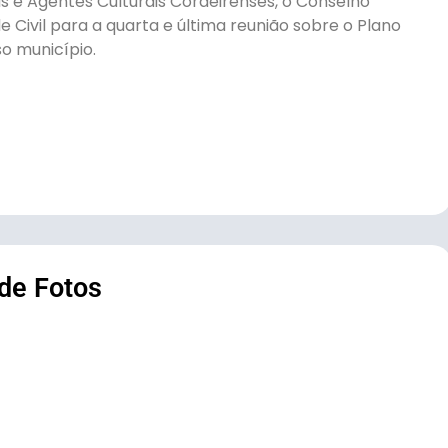
as e Agentes Culturais Cordeirenses, o Conselho
e Civil para a quarta e última reunião sobre o Plano
so município.
 de Fotos