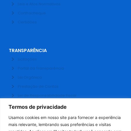
Leis e Atos Normativos
Contracheque
Certidões
TRANSPARÊNCIA
Licitações
Portal da Transparência
Lei Orgânica
Prestação de Contas
Lei de Responsabilidade Fiscal
Receitas e Despesas
Termos de privacidade
Contratos
Usamos cookies em nosso site para fornecer a experiência
Fale Conosco
mais relevante, lembrando suas preferências e visitas