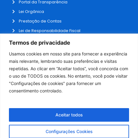
Portal da Transparência
Lei Orgânica
Prestação de Contas
Lei de Responsabilidade Fiscal
Receitas e Despesas
Termos de privacidade
Contratos
Usamos cookies em nosso site para fornecer a experiência
Fale Conosco
mais relevante, lembrando suas preferências e visitas
repetidas. Ao clicar em “Aceitar todos”, você concorda com
o uso de TODOS os cookies. No entanto, você pode visitar
ADMINISTRAÇÃO
"Configurações de cookies" para fornecer um
Webmail
consentimento controlado.
Administração
Aceitar todos
Configurações Cookies
Desenvolvido por NPI Brasil