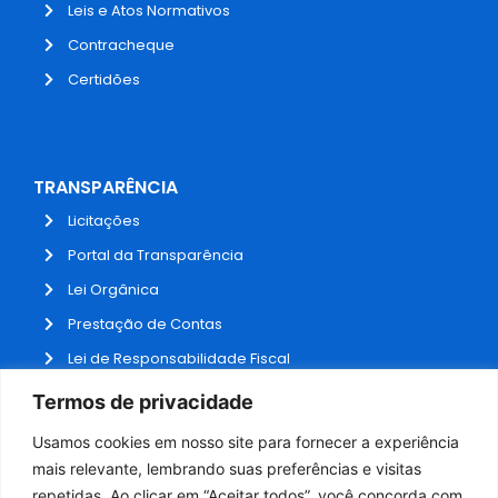
Leis e Atos Normativos
Contracheque
Certidões
TRANSPARÊNCIA
Licitações
Portal da Transparência
Lei Orgânica
Prestação de Contas
Lei de Responsabilidade Fiscal
Receitas e Despesas
Termos de privacidade
Contratos
Usamos cookies em nosso site para fornecer a experiência
Fale Conosco
mais relevante, lembrando suas preferências e visitas
repetidas. Ao clicar em “Aceitar todos”, você concorda com