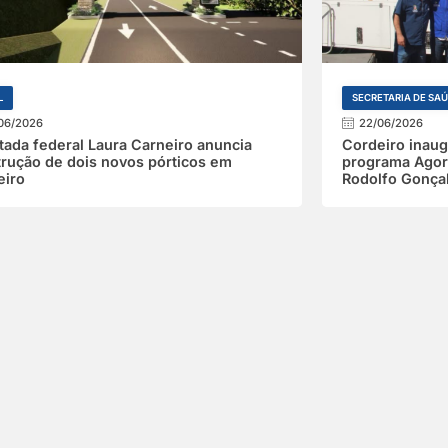
L
SECRETARIA DE SA
06/2026
22/06/2026
ada federal Laura Carneiro anuncia
Cordeiro inau
rução de dois novos pórticos em
programa Agora
eiro
Rodolfo Gonça