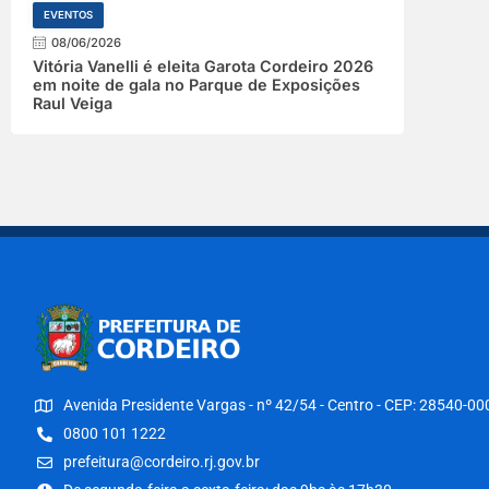
EVENTOS
08/06/2026
Vitória Vanelli é eleita Garota Cordeiro 2026
em noite de gala no Parque de Exposições
Raul Veiga
Avenida Presidente Vargas - nº 42/54 - Centro - CEP: 28540-00
0800 101 1222
prefeitura@cordeiro.rj.gov.br