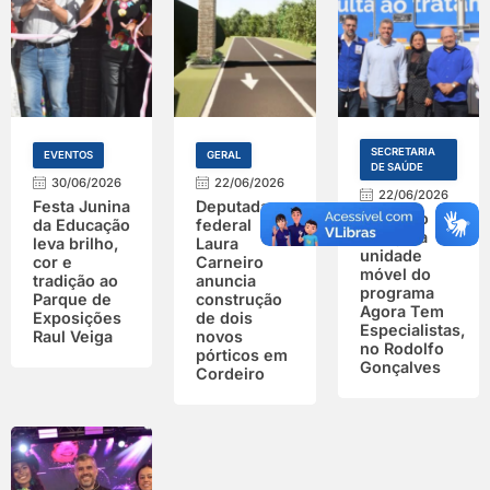
SECRETARIA
EVENTOS
GERAL
DE SAÚDE
30/06/2026
22/06/2026
22/06/2026
Festa Junina
Deputada
Cordeiro
da Educação
federal
inaugura
leva brilho,
Laura
unidade
cor e
Carneiro
móvel do
tradição ao
anuncia
programa
Parque de
construção
Agora Tem
Exposições
de dois
Especialistas,
Raul Veiga
novos
no Rodolfo
pórticos em
Gonçalves
Cordeiro