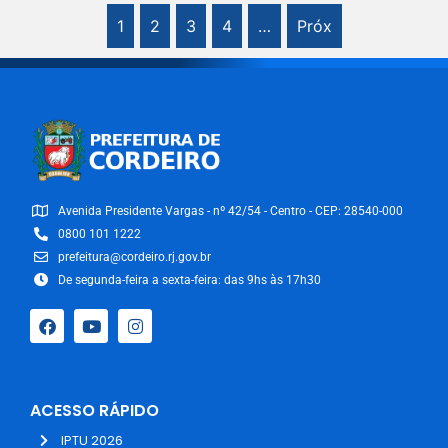
1
2
3
4
…
Próx
Avenida Presidente Vargas - nº 42/54 - Centro - CEP: 28540-000
0800 101 1222
prefeitura@cordeiro.rj.gov.br
De segunda-feira a sexta-feira: das 9hs às 17h30
ACESSO RÁPIDO
IPTU 2026