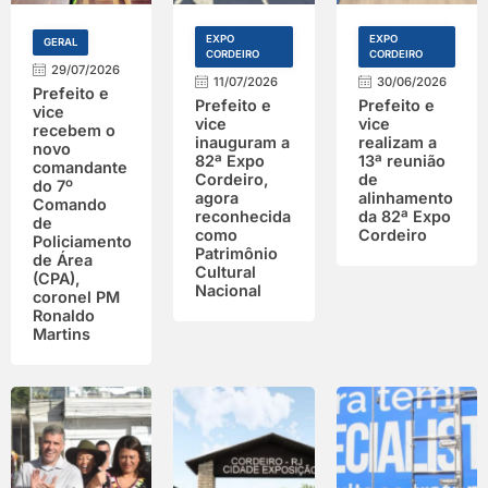
EXPO
EXPO
GERAL
CORDEIRO
CORDEIRO
29/07/2026
11/07/2026
30/06/2026
Prefeito e
Prefeito e
Prefeito e
vice
vice
vice
recebem o
inauguram a
realizam a
novo
82ª Expo
13ª reunião
comandante
Cordeiro,
de
do 7º
agora
alinhamento
Comando
reconhecida
da 82ª Expo
de
como
Cordeiro
Policiamento
Patrimônio
de Área
Cultural
(CPA),
Nacional
coronel PM
Ronaldo
Martins