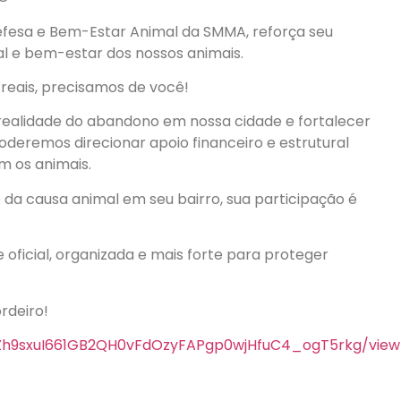
Defesa e Bem-Estar Animal da SMMA, reforça seu
l e bem-estar dos nossos animais.
eais, precisamos de você!
realidade do abandono em nossa cidade e fortalecer
deremos direcionar apoio financeiro e estrutural
m os animais.
 da causa animal em seu bairro, sua participação é
 oficial, organizada e mais forte para proteger
rdeiro!
lAZh9sxuI661GB2QH0vFdOzyFAPgp0wjHfuC4_ogT5rkg/vie