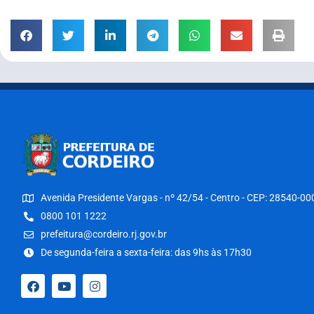
Avenida Presidente Vargas - nº 42/54 - Centro - CEP: 28540-00
0800 101 1222
prefeitura@cordeiro.rj.gov.br
De segunda-feira a sexta-feira: das 9hs às 17h30