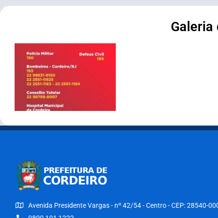
Galeria
Avenida Presidente Vargas - nº 42/54 - Centro - CEP: 28540-00