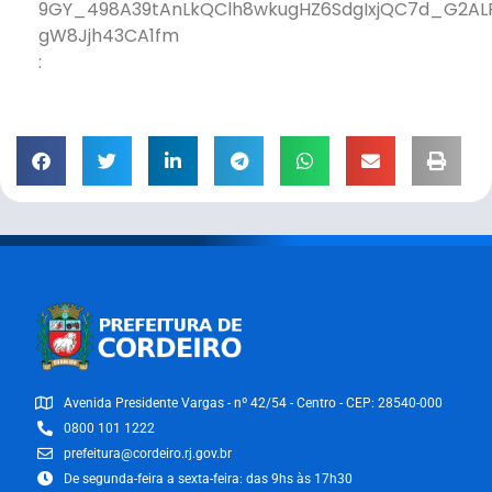
9GY_498A39tAnLkQClh8wkugHZ6SdgIxjQC7d_G2AL
gW8Jjh43CA1fm
:
Avenida Presidente Vargas - nº 42/54 - Centro - CEP: 28540-000
0800 101 1222
prefeitura@cordeiro.rj.gov.br
De segunda-feira a sexta-feira: das 9hs às 17h30