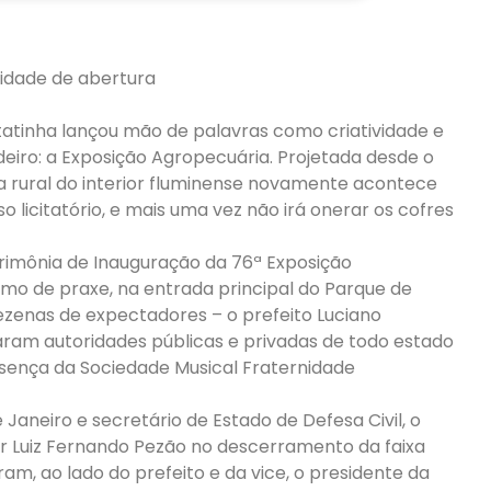
nidade de abertura
tatinha lançou mão de palavras como criatividade e
eiro: a Exposição Agropecuária. Projetada desde o
ra rural do interior fluminense novamente acontece
o licitatório, e mais uma vez não irá onerar os cofres
 Cerimônia de Inauguração da 76ª Exposição
omo de praxe, na entrada principal do Parque de
ezenas de expectadores – o prefeito Luciano
aram autoridades públicas e privadas de todo estado
esença da Sociedade Musical Fraternidade
aneiro e secretário de Estado de Defesa Civil, o
 Luiz Fernando Pezão no descerramento da faixa
m, ao lado do prefeito e da vice, o presidente da