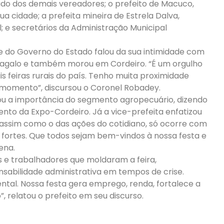
do dos demais vereadores; o prefeito de Macuco,
 cidade; a prefeita mineira de Estrela Dalva,
l; e secretários da Administração Municipal
 do Governo do Estado falou da sua intimidade com
antagalo e também morou em Cordeiro. “É um orgulho
 feiras rurais do país. Tenho muita proximidade
e momento”, discursou o Coronel Robadey.
cou a importância do segmento agropecuário, dizendo
ento da Expo-Cordeiro. Já a vice-prefeita enfatizou
, assim como o das ações do cotidiano, só ocorre com
fortes. Que todos sejam bem-vindos à nossa festa e
ena.
s e trabalhadores que moldaram a feira,
abilidade administrativa em tempos de crise.
ntal. Nossa festa gera emprego, renda, fortalece a
relatou o prefeito em seu discurso.