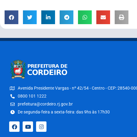
Avenida Presidente Vargas - nº 42/54 - Centro - CEP: 28540-00
0800 101 1222
prefeitura@cordeiro.rj.gov.br
De segunda-feira a sexta-feira: das 9hs às 17h30