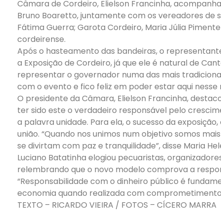
Câmara de Cordeiro, Elielson Francinha, acompanha
Bruno Boaretto, juntamente com os vereadores de sua
Fátima Guerra; Garota Cordeiro, Maria Júlia Pimente
cordeirense.
Após o hasteamento das bandeiras, o representante
a Exposição de Cordeiro, já que ele é natural de C
representar o governador numa das mais tradicionais
com o evento e fico feliz em poder estar aqui ness
O presidente da Câmara, Elielson Francinha, desta
ter sido este o verdadeiro responsável pelo crescim
a palavra unidade. Para ela, o sucesso da exposição
união. “Quando nos unimos num objetivo somos mais 
se divirtam com paz e tranquilidade”, disse Maria Hel
Luciano Batatinha elogiou pecuaristas, organizadore
relembrando que o novo modelo comprova a respons
“Responsabilidade com o dinheiro público é fundame
economia quando realizada com comprometimento”, 
TEXTO – RICARDO VIEIRA / FOTOS – CÍCERO MARRA