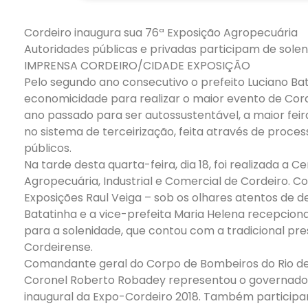
Cordeiro inaugura sua 76ª Exposição Agropecuária
Autoridades públicas e privadas participam de sole
IMPRENSA CORDEIRO/CIDADE EXPOSIÇÃO
Pelo segundo ano consecutivo o prefeito Luciano Ba
economicidade para realizar o maior evento de Cord
ano passado para ser autossustentável, a maior fei
no sistema de terceirização, feita através de process
públicos.
Na tarde desta quarta-feira, dia 18, foi realizada a
Agropecuária, Industrial e Comercial de Cordeiro. C
Exposições Raul Veiga – sob os olhares atentos de d
Batatinha e a vice-prefeita Maria Helena recepcion
para a solenidade, que contou com a tradicional pr
Cordeirense.
Comandante geral do Corpo de Bombeiros do Rio de J
Coronel Roberto Robadey representou o governador
inaugural da Expo-Cordeiro 2018. Também participara