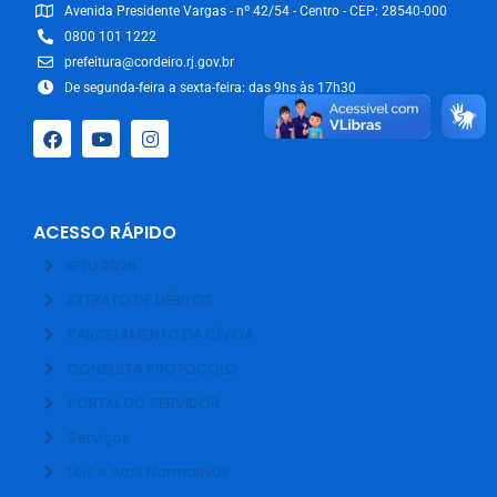
Avenida Presidente Vargas - nº 42/54 - Centro - CEP: 28540-000
0800 101 1222
prefeitura@cordeiro.rj.gov.br
De segunda-feira a sexta-feira: das 9hs às 17h30
ACESSO RÁPIDO
IPTU 2026
EXTRATO DE DÉBITOS
PARCELAMENTO DA DÍVIDA
CONSULTA PROTOCOLO
PORTAL DO SERVIDOR
Serviços
Leis e Atos Normativos