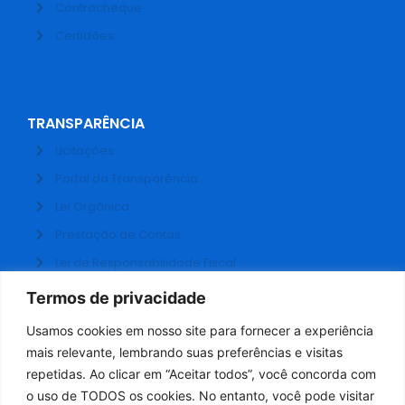
Contracheque
Certidões
TRANSPARÊNCIA
Licitações
Portal da Transparência
Lei Orgânica
Prestação de Contas
Lei de Responsabilidade Fiscal
Receitas e Despesas
Termos de privacidade
Contratos
Usamos cookies em nosso site para fornecer a experiência
Fale Conosco
mais relevante, lembrando suas preferências e visitas
repetidas. Ao clicar em “Aceitar todos”, você concorda com
o uso de TODOS os cookies. No entanto, você pode visitar
ADMINISTRAÇÃO