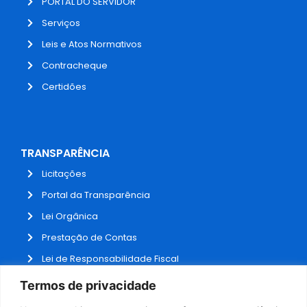
PORTAL DO SERVIDOR
Serviços
Leis e Atos Normativos
Contracheque
Certidões
TRANSPARÊNCIA
Licitações
Portal da Transparência
Lei Orgânica
Prestação de Contas
Lei de Responsabilidade Fiscal
Receitas e Despesas
Termos de privacidade
Contratos