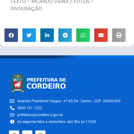
TEXTO – RICARDO VIEIRA / FOTOS –
DIVULGAÇÃO
Avenida Presidente Vargas - nº 42/54 - Centro - CEP: 28540-000
0800 101 1222
prefeitura@cordeiro.rj.gov.br
De segunda-feira a sexta-feira: das 9hs às 17h30