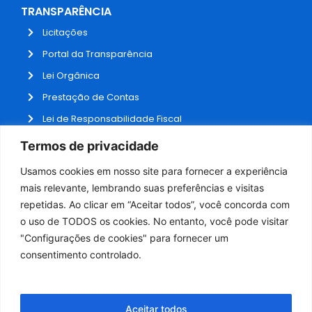
TRANSPARÊNCIA
Licitações
Portal da Transparência
Lei Orgânica
Prestação de Contas
Lei de Responsabilidade Fiscal
Receitas e Despesas
Termos de privacidade
Contratos
Usamos cookies em nosso site para fornecer a experiência
Fale Conosco
mais relevante, lembrando suas preferências e visitas
repetidas. Ao clicar em “Aceitar todos”, você concorda com
o uso de TODOS os cookies. No entanto, você pode visitar
ADMINISTRAÇÃO
"Configurações de cookies" para fornecer um
Webmail
consentimento controlado.
Administração
Aceitar todos