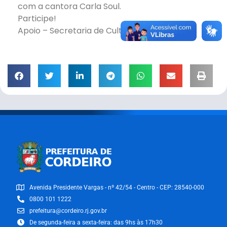
com a cantora Carla Soul.
Participe!
Apoio – Secretaria de Cultura de Cordeiro
Avenida Presidente Vargas - nº 42/54 - Centro - CEP: 28540-000
0800 101 1222
prefeitura@cordeiro.rj.gov.br
De segunda-feira a sexta-feira: das 9hs às 17h30