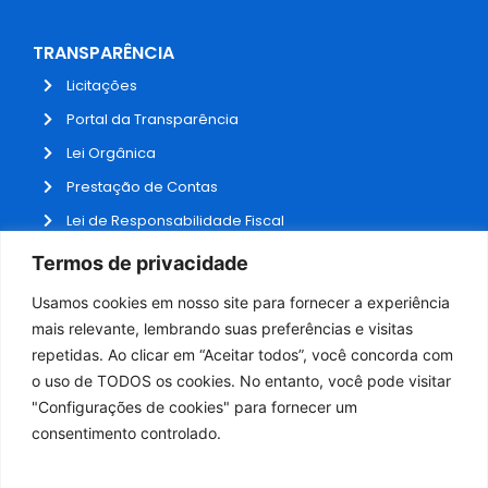
TRANSPARÊNCIA
Licitações
Portal da Transparência
Lei Orgânica
Prestação de Contas
Lei de Responsabilidade Fiscal
Receitas e Despesas
Termos de privacidade
Contratos
Usamos cookies em nosso site para fornecer a experiência
Fale Conosco
mais relevante, lembrando suas preferências e visitas
repetidas. Ao clicar em “Aceitar todos”, você concorda com
o uso de TODOS os cookies. No entanto, você pode visitar
ADMINISTRAÇÃO
"Configurações de cookies" para fornecer um
Webmail
consentimento controlado.
Administração