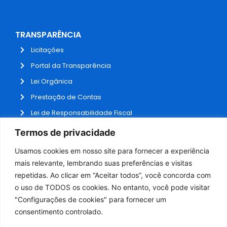
TRANSPARÊNCIA
Licitações
Portal da Transparência
Lei Orgânica
Prestação de Contas
Lei de Responsabilidade Fiscal
Receitas e Despesas
Termos de privacidade
Contratos
Usamos cookies em nosso site para fornecer a experiência
Fale Conosco
mais relevante, lembrando suas preferências e visitas
repetidas. Ao clicar em “Aceitar todos”, você concorda com
o uso de TODOS os cookies. No entanto, você pode visitar
ADMINISTRAÇÃO
"Configurações de cookies" para fornecer um
Webmail
consentimento controlado.
Administração