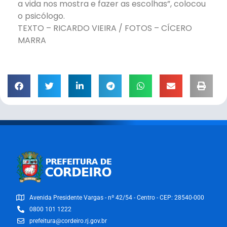
a vida nos mostra e fazer as escolhas”, colocou
o psicólogo.
TEXTO – RICARDO VIEIRA / FOTOS – CÍCERO
MARRA
Avenida Presidente Vargas - nº 42/54 - Centro - CEP: 28540-000
0800 101 1222
prefeitura@cordeiro.rj.gov.br