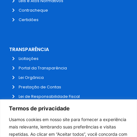
Leis e Atos Normativos
Contracheque
Certidões
TRANSPARÊNCIA
Licitações
Portal da Transparência
Lei Orgânica
Prestação de Contas
Lei de Responsabilidade Fiscal
Receitas e Despesas
Termos de privacidade
Contratos
Usamos cookies em nosso site para fornecer a experiência
Fale Conosco
mais relevante, lembrando suas preferências e visitas
repetidas. Ao clicar em “Aceitar todos”, você concorda com