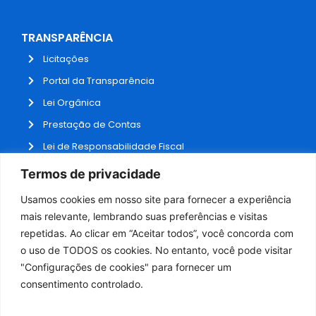
TRANSPARÊNCIA
Licitações
Portal da Transparência
Lei Orgânica
Prestação de Contas
Lei de Responsabilidade Fiscal
Receitas e Despesas
Termos de privacidade
Contratos
Usamos cookies em nosso site para fornecer a experiência
Fale Conosco
mais relevante, lembrando suas preferências e visitas
repetidas. Ao clicar em “Aceitar todos”, você concorda com
o uso de TODOS os cookies. No entanto, você pode visitar
ADMINISTRAÇÃO
"Configurações de cookies" para fornecer um
Webmail
consentimento controlado.
Administração