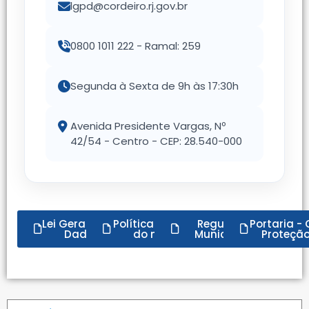
lgpd@cordeiro.rj.gov.br
0800 1011 222 - Ramal: 259
Segunda à Sexta de 9h às 17:30h
Avenida Presidente Vargas, Nº
42/54 - Centro - CEP: 28.540-000
Lei Geral de Proteção de
Política de privacidade
Regulamentação
Portaria -
Dados Pessoais
do nosso portal
Municipal da LGPD
Proteçã