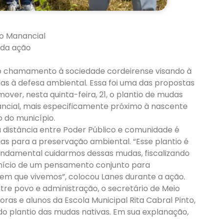
o Manancial
 da ação
O
ro chamamento à sociedade cordeirense visando à
das à defesa ambiental. Essa foi uma das propostas
ver, nesta quinta-feira, 21, o plantio de mudas
ancial, mais especificamente próximo à nascente
o do município.
a distância entre Poder Público e comunidade é
as para a preservação ambiental. “Esse plantio é
undamental cuidarmos dessas mudas, fiscalizando
início de um pensamento conjunto para
 em que vivemos”, colocou Lanes durante a ação.
re povo e administração, o secretário de Meio
ras e alunos da Escola Municipal Rita Cabral Pinto,
do plantio das mudas nativas. Em sua explanação,