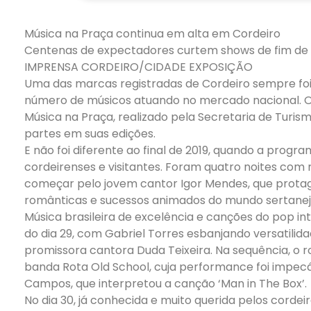
Música na Praça continua em alta em Cordeiro
Centenas de expectadores curtem shows de fim de
IMPRENSA CORDEIRO/CIDADE EXPOSIÇÃO
Uma das marcas registradas de Cordeiro sempre foi
número de músicos atuando no mercado nacional. Ou
Música na Praça, realizado pela Secretaria de Turis
partes em suas edições.
E não foi diferente ao final de 2019, quando a progr
cordeirenses e visitantes. Foram quatro noites com ri
começar pelo jovem cantor Igor Mendes, que prot
românticas e sucessos animados do mundo sertanejo
Música brasileira de excelência e canções do pop 
do dia 29, com Gabriel Torres esbanjando versatili
promissora cantora Duda Teixeira. Na sequência, o 
banda Rota Old School, cuja performance foi impecáve
Campos, que interpretou a canção ‘Man in The Box’.
No dia 30, já conhecida e muito querida pelos corde