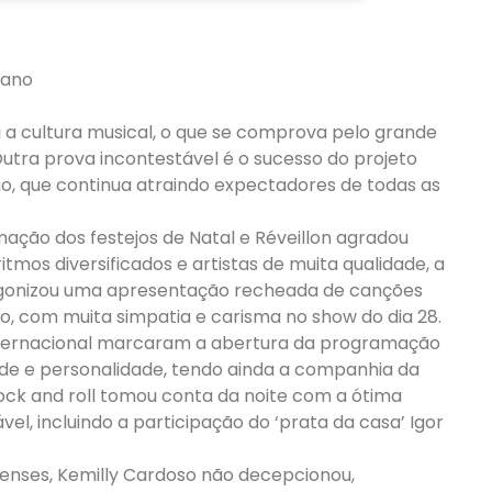
 ano
 a cultura musical, o que se comprova pelo grande
tra prova incontestável é o sucesso do projeto
mo, que continua atraindo expectadores de todas as
amação dos festejos de Natal e Réveillon agradou
tmos diversificados e artistas de muita qualidade, a
agonizou uma apresentação recheada de canções
, com muita simpatia e carisma no show do dia 28.
internacional marcaram a abertura da programação
dade e personalidade, tendo ainda a companhia da
rock and roll tomou conta da noite com a ótima
l, incluindo a participação do ‘prata da casa’ Igor
irenses, Kemilly Cardoso não decepcionou,