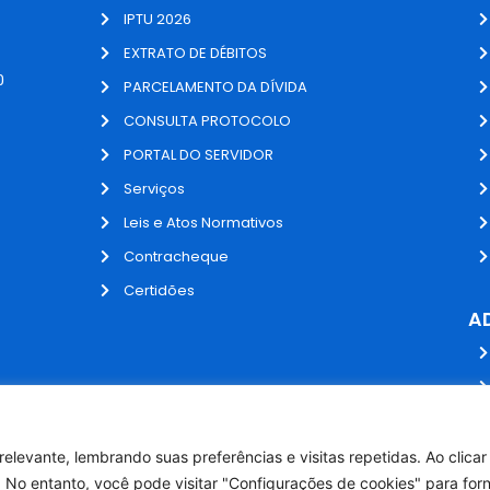
IPTU 2026
EXTRATO DE DÉBITOS
0
PARCELAMENTO DA DÍVIDA
CONSULTA PROTOCOLO
PORTAL DO SERVIDOR
Serviços
Leis e Atos Normativos
Contracheque
Certidões
A
elevante, lembrando suas preferências e visitas repetidas. Ao clica
 No entanto, você pode visitar "Configurações de cookies" para for