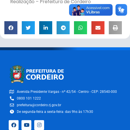
Realização – Prefeitura de Cordeiro
Avenida Presidente Vargas - nº 42/54 - Centro - CEP: 28540-000
0800 101 1222
prefeitura@cordeiro.rj.gov.br
De segunda-feira a sexta-feira: das 9hs às 17h30