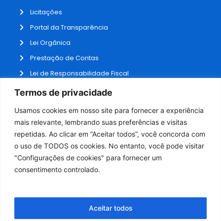
Licitações
Portal da Transparência
Lei Orgânica
Prestação de Contas
Lei de Responsabilidade Fiscal
Receitas e Despesas
Termos de privacidade
Contratos
Usamos cookies em nosso site para fornecer a experiência
Fale Conosco
mais relevante, lembrando suas preferências e visitas
repetidas. Ao clicar em “Aceitar todos”, você concorda com
o uso de TODOS os cookies. No entanto, você pode visitar
ADMINISTRAÇÃO
"Configurações de cookies" para fornecer um
Webmail
consentimento controlado.
Administração
Aceitar todos