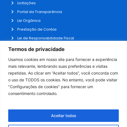
Licitações
Portal da Transparência
Lei Orgânica
Prestação de Contas
Lei de Responsabilidade Fiscal
Receitas e Despesas
Termos de privacidade
Contratos
Usamos cookies em nosso site para fornecer a experiência
Fale Conosco
mais relevante, lembrando suas preferências e visitas
repetidas. Ao clicar em “Aceitar todos”, você concorda com
o uso de TODOS os cookies. No entanto, você pode visitar
ADMINISTRAÇÃO
"Configurações de cookies" para fornecer um
Webmail
consentimento controlado.
Administração
Aceitar todos