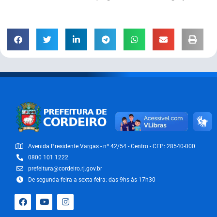
Avenida Presidente Vargas - nº 42/54 - Centro - CEP: 28540-000
0800 101 1222
prefeitura@cordeiro.rj.gov.br
De segunda-feira a sexta-feira: das 9hs às 17h30