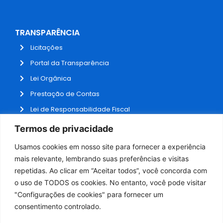
TRANSPARÊNCIA
Licitações
Portal da Transparência
Lei Orgânica
Prestação de Contas
Lei de Responsabilidade Fiscal
Receitas e Despesas
Termos de privacidade
Contratos
Usamos cookies em nosso site para fornecer a experiência
Fale Conosco
mais relevante, lembrando suas preferências e visitas
repetidas. Ao clicar em “Aceitar todos”, você concorda com
o uso de TODOS os cookies. No entanto, você pode visitar
ADMINISTRAÇÃO
"Configurações de cookies" para fornecer um
Webmail
consentimento controlado.
Administração