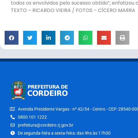
todos os envolvidos pelo sucesso obtido”, enfatizou a 
TEXTO – RICARDO VIEIRA / FOTOS – CÍCERO MARRA
Avenida Presidente Vargas - nº 42/54 - Centro - CEP: 28540-00
0800 101 1222
prefeitura@cordeiro.rj.gov.br
De segunda-feira a sexta-feira: das 9hs às 17h30