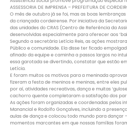
Assistência Social promove programação especial 
ASSESSORIA DE IMPRENSA – PREFEITURA DE CORDEI
O mês de outubro já se foi, mas as boas lembranç
da criançada cordeirense. Por iniciativa da Secretari
das unidades do CRAS (Centro de Referência da Assis
desenvolvidas especialmente para oferecer aos ‘baix
Segundo a secretária Letícia Reis, as ações mostrar
Público e comunidade. Ela disse ter ficado empolga
afinado da equipe e caminha a passos largos no intui
essa garotada se divertindo, constatar que estão em 
Letícia.
E foram muitos os motivos para a meninada aprovar o
fizeram a festa de meninos e meninas, entre eles pul
por aí, atividades recreativas, dança e muitas ‘gulo
cachorro quente completaram a satisfação dos part
As ações foram organizadas e coordenadas pelos in
Manancial e Rodolfo Gonçalves, incluindo a presenç
aulas de dança e colocou todo mundo para dançar – e 
momentos marcantes em que nossas famílias foram