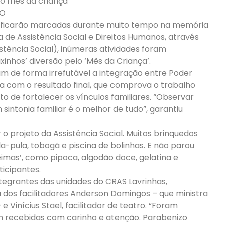
no mês da criança
RO
as ficarão marcadas durante muito tempo na memória
a de Assistência Social e Direitos Humanos, através
tência Social), inúmeras atividades foram
inhos’ diversão pelo ‘Mês da Criança’.
am de forma irrefutável a integração entre Poder
da com o resultado final, que comprova o trabalho
to de fortalecer os vínculos familiares. “Observar
sintonia familiar é o melhor de tudo”, garantiu
 projeto da Assistência Social. Muitos brinquedos
a-pula, tobogã e piscina de bolinhas. E não parou
seimas’, como pipoca, algodão doce, gelatina e
icipantes.
tegrantes das unidades do CRAS Lavrinhas,
a dos facilitadores Anderson Domingos – que ministra
Vinícius Stael, facilitador de teatro. “Foram
 recebidas com carinho e atenção. Parabenizo