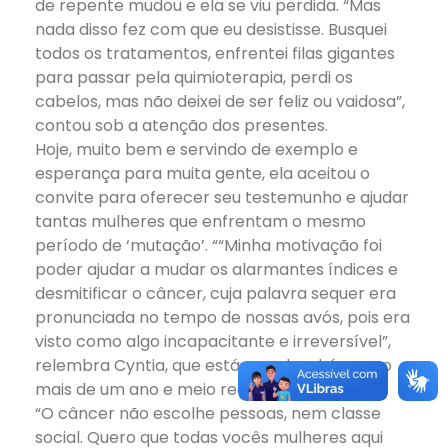
de repente mudou e ela se viu perdida. “Mas
nada disso fez com que eu desistisse. Busquei
todos os tratamentos, enfrentei filas gigantes
para passar pela quimioterapia, perdi os
cabelos, mas não deixei de ser feliz ou vaidosa”,
contou sob a atenção dos presentes.
Hoje, muito bem e servindo de exemplo e
esperança para muita gente, ela aceitou o
convite para oferecer seu testemunho e ajudar
tantas mulheres que enfrentam o mesmo
período de ‘mutação’. ““Minha motivação foi
poder ajudar a mudar os alarmantes índices e
desmitificar o câncer, cuja palavra sequer era
pronunciada no tempo de nossas avós, pois era
visto como algo incapacitante e irreversível”,
relembra Cyntia, que está curada e há pouco
mais de um ano e meio recomeçou sua vida.
“O câncer não escolhe pessoas, nem classe
social. Quero que todas vocês mulheres aqui