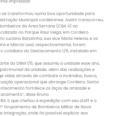
ente impressão
O
e se transformou numa boa oportunidade para
ministração Municipal cordeirense. Assim transcorreu,
 Bombeiros da Área Serrana (CBA II) ao
calizado no Parque Raul Veiga, em Cordeiro.
 Luciano Batatinha, sua vice Maria Helena, e os
eira e Márcio Leal, respectivamente, foram
o cotidiano do Destacamento 1/6, instalado em
nte do DBM 1/6, que assumiu a unidade esse ano,
 patrimonial da unidade, além das realizações e
tege vidas através de combate a incêndios, busca,
tuação operacional que abrange Cordeiro, Santa
ontecimento fortalece os laços de amizade e
tacamento”, disse Bruno.
 II, que chefiou a expedição com seu staff e o
º Grupamento de Bombeiros Militar de Nova
Integração, onde foi possível explicar aos