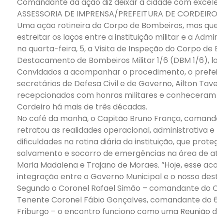
Comandante da ação diz deixar a cidade com excel
ASSESSORIA DE IMPRENSA/PREFEITURA DE CORDEIR
Uma ação rotineira do Corpo de Bombeiros, mas qu
estreitar os laços entre a instituição militar e a Ad
na quarta-feira, 5, a Visita de Inspeção do Corpo de
Destacamento de Bombeiros Militar 1/6 (DBM 1/6), lo
Convidados a acompanhar o procedimento, o prefeito
secretários de Defesa Civil e de Governo, Ailton Tav
recepcionados com honras militares e conheceram 
Cordeiro há mais de três décadas.
No café da manhã, o Capitão Bruno França, comanda
retratou as realidades operacional, administrativa e
dificuldades na rotina diária da instituição, que pro
salvamento e socorro de emergências na área de a
Maria Madalena e Trajano de Moraes. “Hoje, esse ac
integração entre o Governo Municipal e o nosso des
Segundo o Coronel Rafael Simão – comandante do CBA
Tenente Coronel Fábio Gonçalves, comandante do 6
Friburgo – o encontro funciono como uma Reunião de 