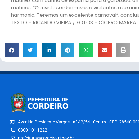
matinês com banho de espuma para a garotada, uma
matinês. “Convido cordeirenses e visitantes a se uni
harmonia. Teremos um excelente carnaval”, concluiu
TEXTO – RICARDO VIEIRA / FOTOS – CÍCERO MARRA
Avenida Presidente Vargas - nº 42/54 - Centro - CEP: 28540-00
0800 101 1222
prefeitura@cordeiro.rj.gov.br