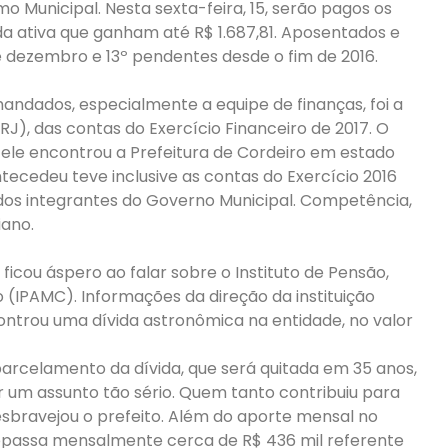
 Municipal. Nesta sexta-feira, 15, serão pagos os
da ativa que ganham até R$ 1.687,81. Aposentados e
e dezembro e 13º pendentes desde o fim de 2016.
mandados, especialmente a equipe de finanças, foi a
J), das contas do Exercício Financeiro de 2017. O
ele encontrou a Prefeitura de Cordeiro em estado
tecedeu teve inclusive as contas do Exercício 2016
odos integrantes do Governo Municipal. Competência,
iano.
ficou áspero ao falar sobre o Instituto de Pensão,
 (IPAMC). Informações da direção da instituição
ntrou uma dívida astronômica na entidade, no valor
arcelamento da dívida, que será quitada em 35 anos,
ar um assunto tão sério. Quem tanto contribuiu para
esbravejou o prefeito. Além do aporte mensal no
 repassa mensalmente cerca de R$ 436 mil referente