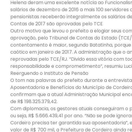
Helena deram uma excelente notícia ao Funcionalismo
salários de dezembro de 2016 a mais 100 servidores 
pensionistas receberão integralmente os salários d
Contas de 2017 são aprovadas pelo TCE
Outro motivo que levou o prefeito a elogiar seus co
aprovação, pelo Tribunal de Contas do Estado (TCE/R
contentamento é maior, segundo Batatinha, porque 
caótico em janeiro de 2017. A administração que o an
reprovadas pelo TCE/RJ. “Divido essa vitória com t
responsabilidade e comprometimento”, resumiu Luc
Reerguendo o Instituto de Pensão
O tom nas palavras do prefeito durante a entrevista 
Aposentadoria e Benefícios do Município de Cordeiro
confirmam que a atual Administração Municipal enco
de R$ 198.325.379,42.
Com diplomacia, os gestores atuais conseguiram o p
ou seja, R$ 5.666.439,41 por ano. “Não se pode ignor
Cordeiro precisa ter garantida sua aposentadoria”, 
valor de R$ 700 mil, a Prefeitura de Cordeiro ainda