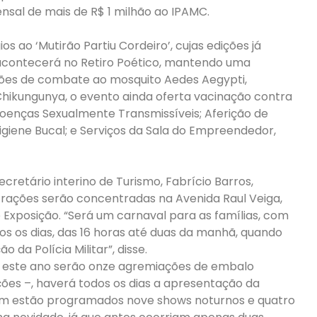
sal de mais de R$ 1 milhão ao IPAMC.
ao ‘Mutirão Partiu Cordeiro’, cujas edições já
 acontecerá no Retiro Poético, mantendo uma
ões de combate ao mosquito Aedes Aegypti,
hikungunya, o evento ainda oferta vacinação contra
oenças Sexualmente Transmissíveis; Aferição de
Higiene Bucal; e Serviços da Sala do Empreendedor,
cretário interino de Turismo, Fabrício Barros,
trações serão concentradas na Avenida Raul Veiga,
 Exposição. “Será um carnaval para as famílias, com
s os dias, das 16 horas até duas da manhã, quando
a Polícia Militar”, disse.
– este ano serão onze agremiações de embalo
ções –, haverá todos os dias a apresentação da
ém estão programados nove shows noturnos e quatro