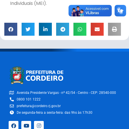
Individuais (MEI).
Avenida Presidente Vargas - nº 42/54 - Centro - CEP: 28540-000
0800 101 1222
prefeitura@cordeiro.rj.gov.br
De segunda-feira a sexta-feira: das 9hs às 17h30