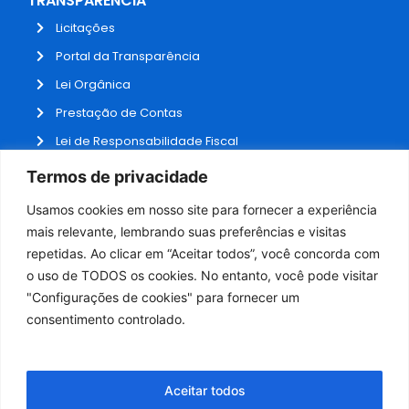
TRANSPARÊNCIA
Licitações
Portal da Transparência
Lei Orgânica
Prestação de Contas
Lei de Responsabilidade Fiscal
Receitas e Despesas
Termos de privacidade
Contratos
Usamos cookies em nosso site para fornecer a experiência
Fale Conosco
mais relevante, lembrando suas preferências e visitas
repetidas. Ao clicar em “Aceitar todos”, você concorda com
o uso de TODOS os cookies. No entanto, você pode visitar
ADMINISTRAÇÃO
"Configurações de cookies" para fornecer um
Webmail
consentimento controlado.
Administração
Aceitar todos