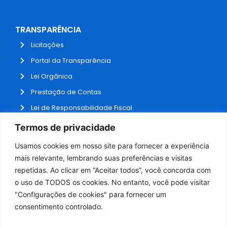
TRANSPARÊNCIA
Licitações
Portal da Transparência
Lei Orgânica
Prestação de Contas
Lei de Responsabilidade Fiscal
Receitas e Despesas
Termos de privacidade
Contratos
Usamos cookies em nosso site para fornecer a experiência
Fale Conosco
mais relevante, lembrando suas preferências e visitas
repetidas. Ao clicar em “Aceitar todos”, você concorda com
o uso de TODOS os cookies. No entanto, você pode visitar
ADMINISTRAÇÃO
"Configurações de cookies" para fornecer um
Webmail
consentimento controlado.
Administração