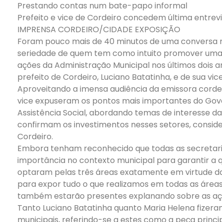
Prestando contas num bate-papo informal
Prefeito e vice de Cordeiro concedem última entrevi
IMPRENSA CORDEIRO/CIDADE EXPOSIÇÃO
Foram pouco mais de 40 minutos de uma conversa re
seriedade de quem tem como intuito promover uma 
ações da Administração Municipal nos últimos dois a
prefeito de Cordeiro, Luciano Batatinha, e de sua vi
Aproveitando a imensa audiência da emissora corde
vice expuseram os pontos mais importantes do Gov
Assistência Social, abordando temas de interesse d
confirmam os investimentos nesses setores, conside
Cordeiro.
Embora tenham reconhecido que todas as secretar
importância no contexto municipal para garantir a 
optaram pelas três áreas exatamente em virtude d
para expor tudo o que realizamos em todas as áreas
também estarão presentes explanando sobre as ações
Tanto Luciano Batatinha quanto Maria Helena fizera
municipais, referindo-se a estes como a peça prin