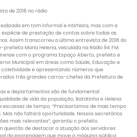
sta de 2018 no rádio
alizada em tom informal e intimista, mas com a
espécie de prestação de contas sobre todas as
nos. Assim transcorreu a última entrevista de 2018 do
ce-prefeita Maria Helena, veiculada na Rádio 94 FM.
irense com o programa Espaço Aberto, prefeito e
erno Municipal em áreas como Saúde, Educação e
a coletividade e apresentando números que
rados três grandes carros-chefes da Prefeitura de
ias e departamentos são de fundamental
qualidade de vida da população, Batatinha e Helena
a escassez de tempo. “Precisaríamos de mais tempo
. Mas não faltará oportunidade. Nossos secretários
 mais relevantes”, garantiu o prefeito.
m questão de destacar a atuação dos servidores
cipal da engrenagem que move a máquina pública