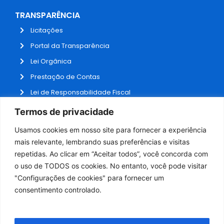
TRANSPARÊNCIA
Licitações
Portal da Transparência
Lei Orgânica
Prestação de Contas
Lei de Responsabilidade Fiscal
Receitas e Despesas
Termos de privacidade
Contratos
Usamos cookies em nosso site para fornecer a experiência
Fale Conosco
mais relevante, lembrando suas preferências e visitas
repetidas. Ao clicar em “Aceitar todos”, você concorda com
o uso de TODOS os cookies. No entanto, você pode visitar
ADMINISTRAÇÃO
"Configurações de cookies" para fornecer um
Webmail
consentimento controlado.
Administração