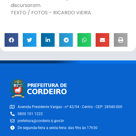
discursaram.
TEXTO / FOTOS – RICARDO VIEIRA
Avenida Presidente Vargas - nº 42/54 - Centro - CEP: 28540-000
0800 101 1222
prefeitura@cordeiro.rj.gov.br
De segunda-feira a sexta-feira: das 9hs às 17h30