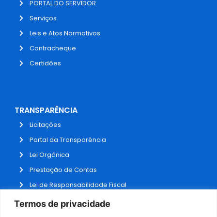
PORTAL DO SERVIDOR
Serviços
Leis e Atos Normativos
Contracheque
Certidões
TRANSPARÊNCIA
Licitações
Portal da Transparência
Lei Orgânica
Prestação de Contas
Lei de Responsabilidade Fiscal
Receitas e Despesas
Termos de privacidade
Contratos