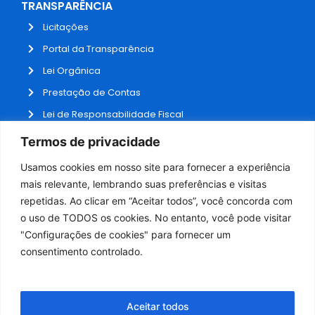
TRANSPARÊNCIA
Licitações
Portal da Transparência
Lei Orgânica
Prestação de Contas
Lei de Responsabilidade Fiscal
Receitas e Despesas
Termos de privacidade
Contratos
Usamos cookies em nosso site para fornecer a experiência
Fale Conosco
mais relevante, lembrando suas preferências e visitas
repetidas. Ao clicar em “Aceitar todos”, você concorda com
o uso de TODOS os cookies. No entanto, você pode visitar
ADMINISTRAÇÃO
"Configurações de cookies" para fornecer um
Webmail
consentimento controlado.
Administração
Aceitar todos