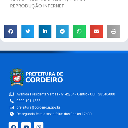
REPRODUÇÃO INTERNET
Avenida Presidente Vargas - nº 42/54 - Centro - CEP: 28540-000
0800 101 1222
prefeitura@cordeiro.rj.gov.br
De segunda-feira a sexta-feira: das 9hs às 17h30