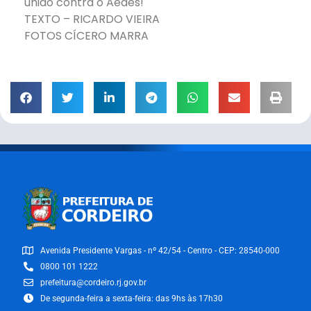
unido contra o Aedes!
TEXTO – RICARDO VIEIRA
FOTOS CÍCERO MARRA
Avenida Presidente Vargas - nº 42/54 - Centro - CEP: 28540-000
0800 101 1222
prefeitura@cordeiro.rj.gov.br
De segunda-feira a sexta-feira: das 9hs às 17h30