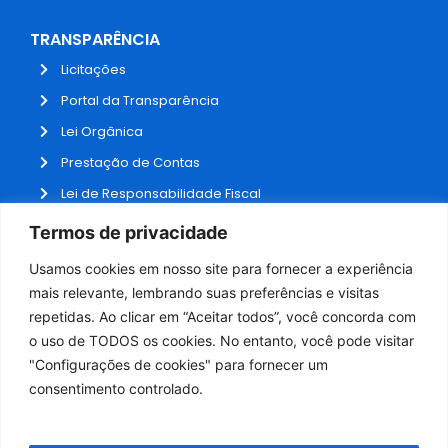
TRANSPARÊNCIA
Licitações
Portal da Transparência
Lei Orgânica
Prestação de Contas
Lei de Responsabilidade Fiscal
Receitas e Despesas
Termos de privacidade
Contratos
Usamos cookies em nosso site para fornecer a experiência
Fale Conosco
mais relevante, lembrando suas preferências e visitas
repetidas. Ao clicar em “Aceitar todos”, você concorda com
o uso de TODOS os cookies. No entanto, você pode visitar
ADMINISTRAÇÃO
"Configurações de cookies" para fornecer um
Webmail
consentimento controlado.
Administração