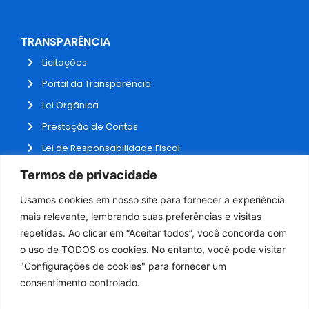
TRANSPARÊNCIA
Licitações
Portal da Transparência
Lei Orgânica
Prestação de Contas
Lei de Responsabilidade Fiscal
Receitas e Despesas
Termos de privacidade
Contratos
Usamos cookies em nosso site para fornecer a experiência
Fale Conosco
mais relevante, lembrando suas preferências e visitas
repetidas. Ao clicar em “Aceitar todos”, você concorda com
o uso de TODOS os cookies. No entanto, você pode visitar
ADMINISTRAÇÃO
"Configurações de cookies" para fornecer um
Webmail
consentimento controlado.
Administração