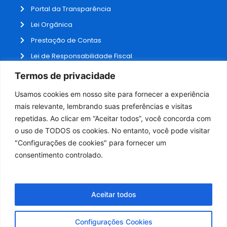
Portal da Transparência
Lei Orgânica
Prestação de Contas
Lei de Responsabilidade Fiscal
Receitas e Despesas
Termos de privacidade
Contratos
Usamos cookies em nosso site para fornecer a experiência
Fale Conosco
mais relevante, lembrando suas preferências e visitas
repetidas. Ao clicar em “Aceitar todos”, você concorda com
o uso de TODOS os cookies. No entanto, você pode visitar
ADMINISTRAÇÃO
"Configurações de cookies" para fornecer um
Webmail
consentimento controlado.
Administração
Aceitar todos
Configurações Cookies
Desenvolvido por NPI Brasil