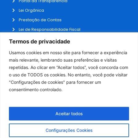
Portal da Transparência
Lei Orgânica
Prestação de Contas
Lei de Responsabilidade Fiscal
Receitas e Despesas
Termos de privacidade
Contratos
Usamos cookies em nosso site para fornecer a experiência
Fale Conosco
mais relevante, lembrando suas preferências e visitas
repetidas. Ao clicar em “Aceitar todos”, você concorda com
o uso de TODOS os cookies. No entanto, você pode visitar
ADMINISTRAÇÃO
"Configurações de cookies" para fornecer um
Webmail
consentimento controlado.
Administração
Aceitar todos
Configurações Cookies
Desenvolvido por NPI Brasil