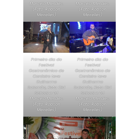
Marcelo Mendes.
Marcelo Mendes.
(Foto: Robson
(Foto: Robson
Meirelles)
Meirelles)
Primeiro dia do
Primeiro dia do
Festival
Festival
Gastronômico de
Gastronômico de
Cordeiro teve
Cordeiro teve
Guilherme
Guilherme
Salomão, Rota Old
Salomão, Rota Old
School e DJ
School e DJ
Marcelo Mendes.
Marcelo Mendes.
(Foto: Robson
(Foto: Robson
Meirelles)
Meirelles)