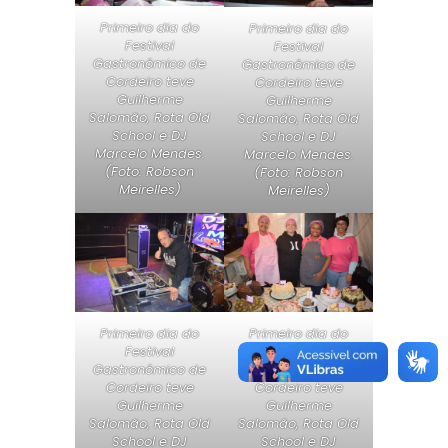
Primeiro dia do
Primeiro dia do
Festival
Festival
Gastronômico de
Gastronômico de
Cordeiro teve
Cordeiro teve
Guilherme
Guilherme
Salomão, Rota Old
Salomão, Rota Old
School e DJ
School e DJ
Marcelo Mendes.
Marcelo Mendes.
(Foto: Robson
(Foto: Robson
Meirelles)
Meirelles)
Primeiro dia do
Primeiro dia do
Festival
Festival
Gastronômico de
Gastronômico de
Cordeiro teve
Cordeiro teve
Guilherme
Guilherme
Salomão, Rota Old
Salomão, Rota Old
School e DJ
School e DJ