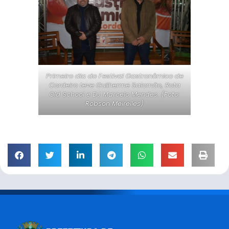
Primeiro dia do Festival Gastronômico de
Cordeiro teve Guilherme Salomão, Rota
Old School e DJ Marcelo Mendes. (Foto:
Robson Meirelles)