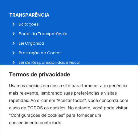
TRANSPARÊNCIA
Licitações
Portal da Transparência
Lei Orgânica
Prestação de Contas
Lei de Responsabilidade Fiscal
Receitas e Despesas
Termos de privacidade
Contratos
Usamos cookies em nosso site para fornecer a experiência
Fale Conosco
mais relevante, lembrando suas preferências e visitas
repetidas. Ao clicar em “Aceitar todos”, você concorda com
o uso de TODOS os cookies. No entanto, você pode visitar
ADMINISTRAÇÃO
"Configurações de cookies" para fornecer um
Webmail
consentimento controlado.
Administração