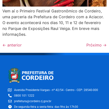
Vem aí o Primeiro Festival Gastronômico de Cordeiro,
uma parceria da Prefeitura de Cordeiro com a Aciacor.
O evento acontecerá nos dias 10, 11 e 12 de fevereiro
no Parque de Exposições Raul Veiga. Em breve mais
informações.
←
anterior
Próximo
→
Avenida Presidente Vargas - nº 42/54 - Centro - CEP: 28540-000
0800 101 1222
prefeitura@cordeiro.rj.gov.br
De segunda-feira a sexta-feira: das 9hs às 17h30