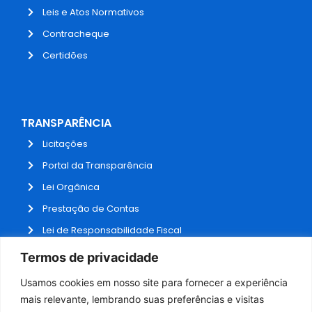
Leis e Atos Normativos
Contracheque
Certidões
TRANSPARÊNCIA
Licitações
Portal da Transparência
Lei Orgânica
Prestação de Contas
Lei de Responsabilidade Fiscal
Receitas e Despesas
Termos de privacidade
Contratos
Usamos cookies em nosso site para fornecer a experiência
Fale Conosco
mais relevante, lembrando suas preferências e visitas