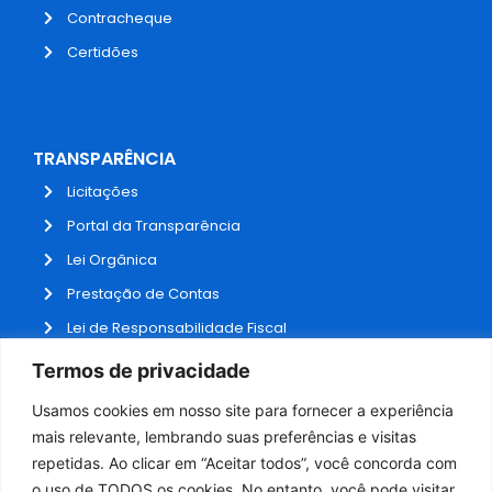
Contracheque
Certidões
TRANSPARÊNCIA
Licitações
Portal da Transparência
Lei Orgânica
Prestação de Contas
Lei de Responsabilidade Fiscal
Receitas e Despesas
Termos de privacidade
Contratos
Usamos cookies em nosso site para fornecer a experiência
Fale Conosco
mais relevante, lembrando suas preferências e visitas
repetidas. Ao clicar em “Aceitar todos”, você concorda com
o uso de TODOS os cookies. No entanto, você pode visitar