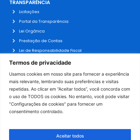
TRANSPARÊNCIA
Licitações
Portal da Transparência
Lei Orgânica
Prestação de Contas
Lei de Responsabilidade Fiscal
Receitas e Despesas
Termos de privacidade
Contratos
Usamos cookies em nosso site para fornecer a experiência
Fale Conosco
mais relevante, lembrando suas preferências e visitas
repetidas. Ao clicar em “Aceitar todos”, você concorda com
o uso de TODOS os cookies. No entanto, você pode visitar
ADMINISTRAÇÃO
"Configurações de cookies" para fornecer um
Webmail
consentimento controlado.
Administração
Aceitar todos