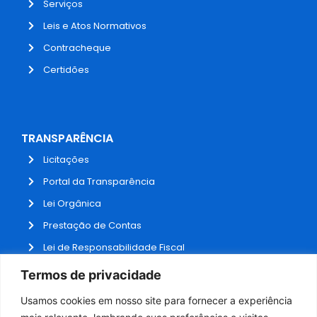
Serviços
Leis e Atos Normativos
Contracheque
Certidões
TRANSPARÊNCIA
Licitações
Portal da Transparência
Lei Orgânica
Prestação de Contas
Lei de Responsabilidade Fiscal
Receitas e Despesas
Termos de privacidade
Contratos
Usamos cookies em nosso site para fornecer a experiência
Fale Conosco