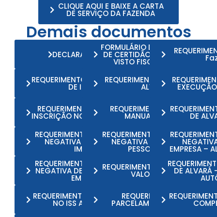
CLIQUE AQUI E BAIXE A CARTA
DE SERVIÇO DA FAZENDA
Demais documentos
FORMULÁRIO DE SOLICITAÇÃO
REQUERIMEN
DECLARAÇÃO - ITBI
DE CERTIDÃO DE HABITE-SE E
Fa
VISTO FISCAL ESPECIAL
REQUERIMENTO DE AVERBAÇÃO
REQUERIMENTO DE BAIXA DE
REQUERIMEN
DE IMÓVEL
ALVARÁ
EXECUÇÃO 
REQUERIMENTO DE BAIXA DE
REQUERIMENTO DE BAIXA
REQUERIMEN
INSCRIÇÃO NO ISS AUTÔNOMO
MANUAL DO IPTU
DE ALV
REQUERIMENTO DE CERTIDÃO
REQUERIMENTO DE CERTIDÃO
REQUERIMEN
NEGATIVA DE DÉBITOS -
NEGATIVA DE DÉBITOS –
NEGATIVA
IMÓVEL
PESSOA FÍSICA
EMPRESA – AL
REQUERIMENTO DE CERTIDÃO
REQUERIMENT
REQUERIMENTO DE CERTIDÃO
NEGATIVA DE DÍVIDA ATIVA –
DE ALVARÁ 
VALOR VENAL
EMPRESA
AUT
REQUERIMENTO DE INSCRIÇÃO
REQUERIMENTO DE
REQUERIMENT
NO ISS AUTÔNOMO
PARCELAMENTO DE IPTU
COMP